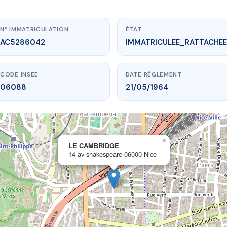
N° IMMATRICULATION
ÉTAT
AC5286042
IMMATRICULEE_RATTACHEE
CODE INSEE
DATE RÈGLEMENT
06088
21/05/1964
×
vme.plus/AC5286042
LE CAMBRIDGE
14 av shakespeare 06000 Nice
LE CAMBRIDGE
shakespeare
06000 Nice