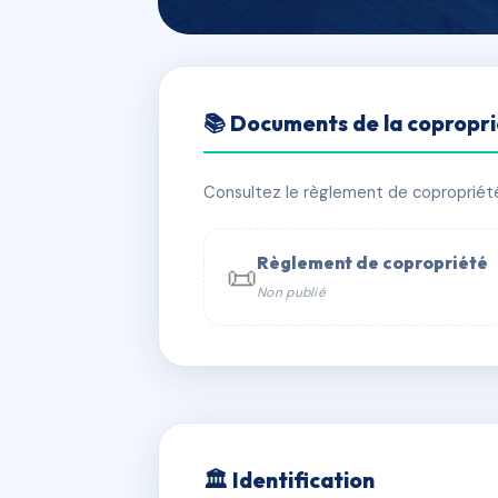
🇫🇷 RFRAC5286042
📚 Documents de la copropr
LE CAMBRIDG
📍 14 av shakespeare 06000 Nice
Consultez le règlement de copropriété, 
✓ Immatriculée
🏠 77 lots
🏗 1 b
Règlement de copropriété
📜
Non publié
📞 Contacter Syndic Digital

Coproprié
229 
N°
w
🏛 Identification