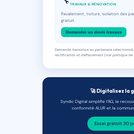
🔧
TRAVAUX & RÉNOVATION
Ravalement, toiture, isolation des p
gratuit.
Demander un devis travaux
Demande transmise au partenaire sélectionné, s
rectification et d'effacement (voir politique de 
🚀 Digitalisez la 
Syndic Digital simplifie l'AG, le reco
conformité ALUR et la communi
Essai gratuit 30 j