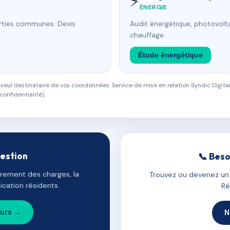
⚡
ÉNERGIE
arties communes. Devis
Audit énergétique, photovolta
chauffage.
Étude énergétique
eul destinataire de vos coordonnées. Service de mise en relation Syndic Digital
confidentialité).
gestion
📞 Beso
uvrement des charges, la
Trouvez ou devenez un c
cation résidents.
Ré
ours →
N