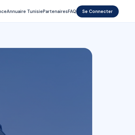
nce
Annuaire Tunisie
Partenaires
FAQ
Se Connecter