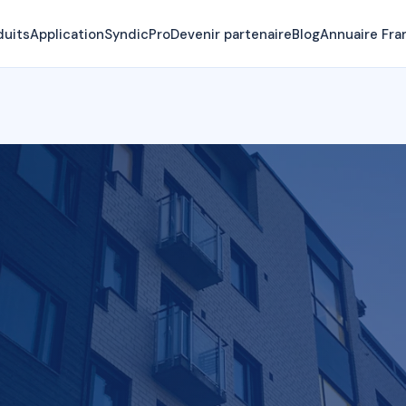
duits
Application
SyndicPro
Devenir partenaire
Blog
Annuaire Fra