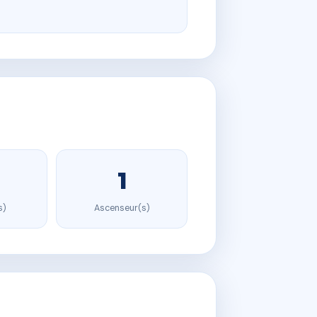
1
s)
Ascenseur(s)