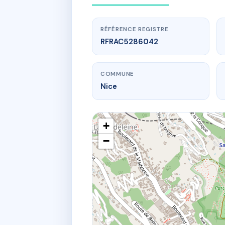
RÉFÉRENCE REGISTRE
RFRAC5286042
COMMUNE
Nice
+
−
www.
14 av 