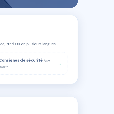
e, traduits en plusieurs langues.
Consignes de sécurité
Non
→
publié
web :
om