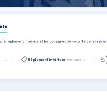
iété
E
le règlement intérieur et les consignes de sécurité de la résidenc
âtiment(s)
📋
🚨
→
→
Règlement intérieur
Non publié
 WhatsApp
✉ Email
té
rue Saint-Honoré, 75001 Paris - Tél. : +33 6 51 11 56 90 - 
AC5286042
🇫🇷
ww.syndic.digital - E-mail : syndic.digital@gmail.c