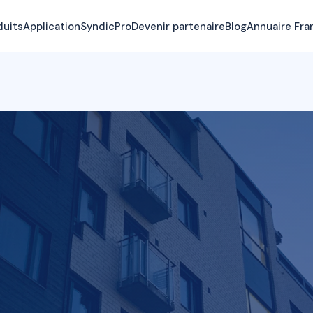
duits
Application
SyndicPro
Devenir partenaire
Blog
Annuaire Fra