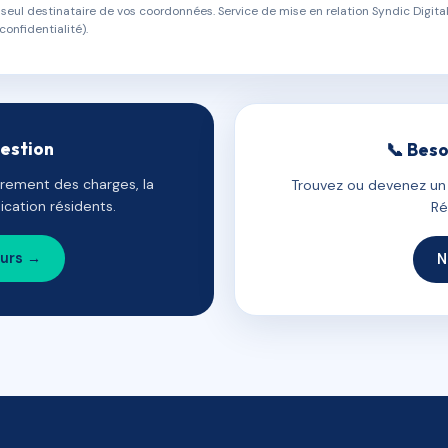
eul destinataire de vos coordonnées. Service de mise en relation Syndic Digital
confidentialité).
gestion
📞 Beso
uvrement des charges, la
Trouvez ou devenez un c
cation résidents.
Ré
ours →
N