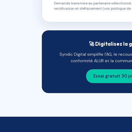
Demande transmise au partenaire sélectionné, s
rectification et d'effacement (voir politique de 
🚀 Digitalisez la 
Syndic Digital simplifie l'AG, le reco
conformité ALUR et la communi
Essai gratuit 30 j