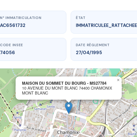
N° IMMATRICULATION
ÉTAT
AC6561732
IMMATRICULEE_RATTACHEE
CODE INSEE
DATE RÈGLEMENT
74056
27/04/1995
www.vme.plus/AC6561732
×
MAISON DU SOMMET DU BOURG - MS27784
ON DU SOMMET DU BOURG - MS27784
10 AVENUE DU MONT BLANC 74400 CHAMONIX
u Mont-Blanc
74400 CHAMONIX MONT BLANC
MONT BLANC