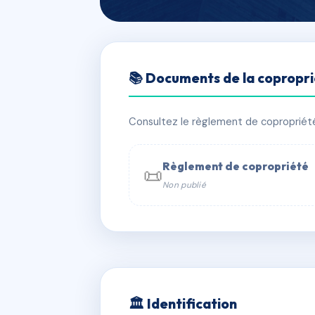
🇫🇷 RFRAC6561732
📚 Documents de la copropr
MAISON DU SO
📍 10 AVENUE DU MONT BLANC 74
Consultez le règlement de copropriété, 
✓ Immatriculée
🏠 10 lots
🏗 1 b
Règlement de copropriété
📜
Non publié
📞 Contacter Syndic Digital

Copropriét
229 
w
🏛 Identification