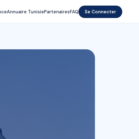
nce
Annuaire Tunisie
Partenaires
FAQ
Se Connecter