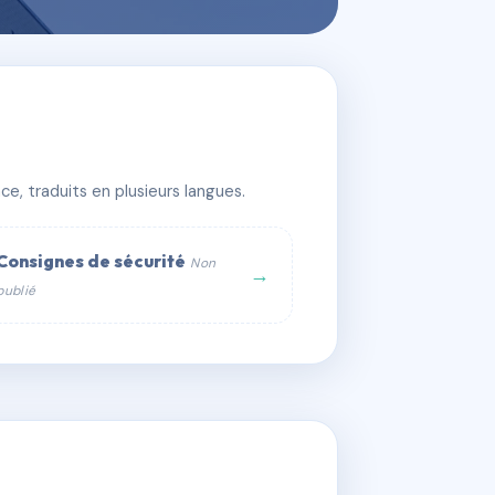
784
e, traduits en plusieurs langues.
Consignes de sécurité
Non
→
publié
web :
om