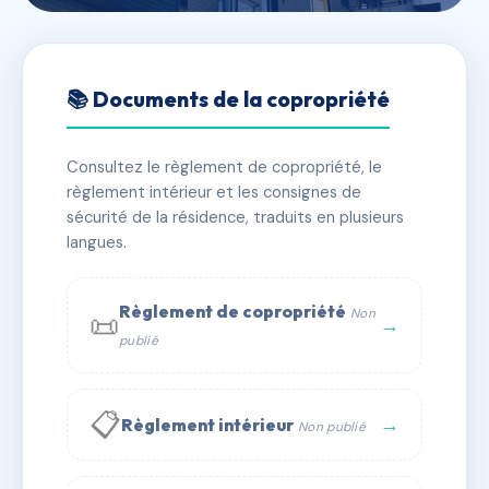
🇫🇷 RFRAD8493561
PARC DES CAPELETTES
📚 Documents de la copropriété
📍 7 mte du lutetia 06500 Menton
Consultez le règlement de copropriété, le
⚠ IMMATRICULEE_RATTACHEMENT_EXPIRE
règlement intérieur et les consignes de
🏠 45 lots
🏗 1 bâtiment(s)
sécurité de la résidence, traduits en plusieurs
langues.
📞 Contacter Syndic Digital
💬 WhatsApp
Règlement de copropriété
Non
📜
✉ Email
→
publié
📋
→
Règlement intérieur
Non publié