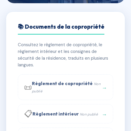
🇫🇷 RFRAE0788166
81 RUE DU FAUBOURG
📚 Documents de la copropriété
BOUTONNET
Consultez le règlement de copropriété, le
📍 81 r du faubourg boutonnet 34090 Montpellier
règlement intérieur et les consignes de
✓ Immatriculée
🏠 26 lots
🏗 2 bâtiment(s)
sécurité de la résidence, traduits en plusieurs
langues.
📞 Contacter Syndic Digital
💬 WhatsApp
Règlement de copropriété
Non
📜
✉ Email
→
publié
📋
→
Règlement intérieur
Non publié