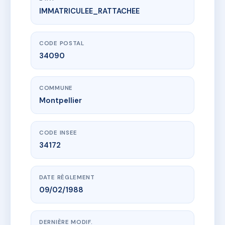
IMMATRICULEE_RATTACHEE
www.vme.plus/AE0788166
81 RUE DU FAUBOURG BOUTONNET
81 r du faubourg boutonnet
34090 Montpellier
CODE POSTAL
34090
COMMUNE
Montpellier
CODE INSEE
34172
DATE RÈGLEMENT
09/02/1988
DERNIÈRE MODIF.