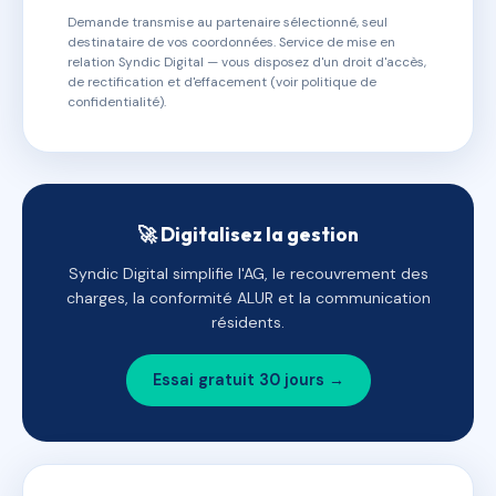
Demande transmise au partenaire sélectionné, seul
destinataire de vos coordonnées. Service de mise en
relation Syndic Digital — vous disposez d'un droit d'accès,
de rectification et d'effacement (voir politique de
confidentialité).
🚀 Digitalisez la gestion
Syndic Digital simplifie l'AG, le recouvrement des
charges, la conformité ALUR et la communication
résidents.
Essai gratuit 30 jours →