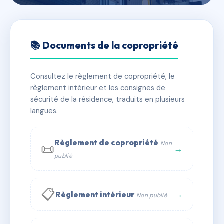
🇫🇷 RFRAE7639958
SDC 9 RUE NOTRE DAME DE
📚 Documents de la copropriété
NAZARETH
Consultez le règlement de copropriété, le
📍 9 r notre dame de nazareth 75003 Paris
règlement intérieur et les consignes de
✓ Immatriculée
🏠 65 lots
🏗 1 bâtiment(s)
sécurité de la résidence, traduits en plusieurs
langues.
📞 Contacter Syndic Digital
💬 WhatsApp
Règlement de copropriété
Non
📜
✉ Email
→
publié
📋
→
Règlement intérieur
Non publié