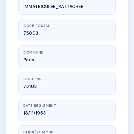
IMMATRICULEE_RATTACHEE
www.vme.plus/AE7639958
SDC 9 RUE NOTRE DAME DE NAZARETH
9 r notre dame de nazareth
75003 Paris
CODE POSTAL
75003
COMMUNE
Paris
CODE INSEE
75103
DATE RÈGLEMENT
18/11/1953
DERNIÈRE MODIF.