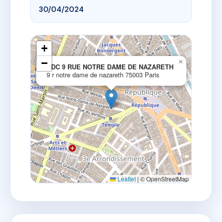
30/04/2024
+
−
×
SDC 9 RUE NOTRE DAME DE NAZARETH
9 r notre dame de nazareth 75003 Paris
Leaflet
|
© OpenStreetMap