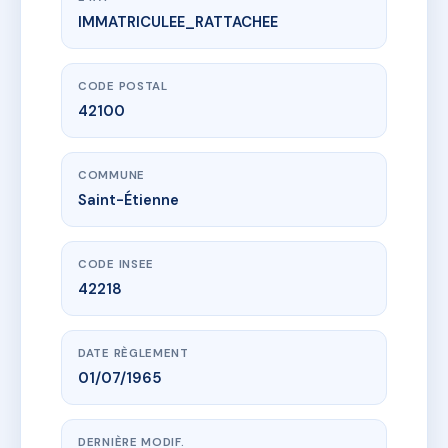
IMMATRICULEE_RATTACHEE
www.vme.plus/AF1195940
3 rue Coraly Royet & 10 rue des Teinturiers
3 r coraly royet
42100 Saint-Étienne
CODE POSTAL
42100
COMMUNE
Saint-Étienne
CODE INSEE
42218
DATE RÈGLEMENT
01/07/1965
DERNIÈRE MODIF.