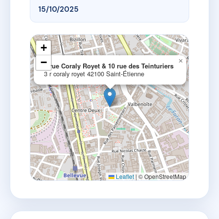
15/10/2025
+
−
×
3 rue Coraly Royet & 10 rue des Teinturiers
3 r coraly royet 42100 Saint-Étienne
Leaflet
|
© OpenStreetMap