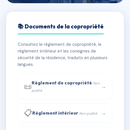
🇫🇷 RFRAF1195940
3 rue Coraly Royet & 10 rue
📚 Documents de la copropriété
des Teinturiers
Consultez le règlement de copropriété, le
📍 3 r coraly royet 42100 Saint-Étienne
règlement intérieur et les consignes de
✓ Immatriculée
🏠 15 lots
🏗 1 bâtiment(s)
sécurité de la résidence, traduits en plusieurs
langues.
📞 Contacter Syndic Digital
💬 WhatsApp
Règlement de copropriété
Non
📜
✉ Email
→
publié
📋
→
Règlement intérieur
Non publié