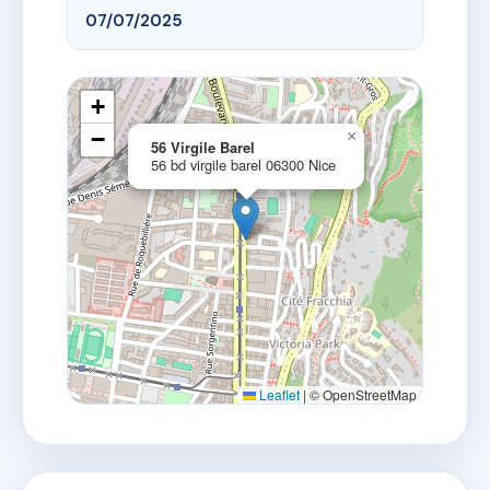
07/07/2025
+
−
×
56 Virgile Barel
56 bd virgile barel 06300 Nice
Leaflet
|
© OpenStreetMap