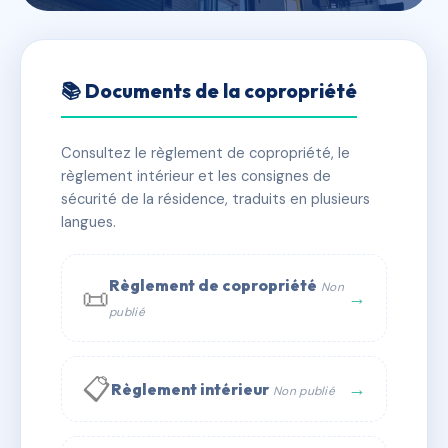
🇫🇷 RFRAF1618933
56 Virgile Barel
📚 Documents de la copropriété
📍 56 bd virgile barel 06300 Nice
Consultez le règlement de copropriété, le
✓ Immatriculée
🏠 17 lots
🏗 2 bâtiment(s)
règlement intérieur et les consignes de
sécurité de la résidence, traduits en plusieurs
langues.
📞 Contacter Syndic Digital
💬 WhatsApp
✉ Email
Règlement de copropriété
Non
📜
→
publié
📋
→
Règlement intérieur
Non publié