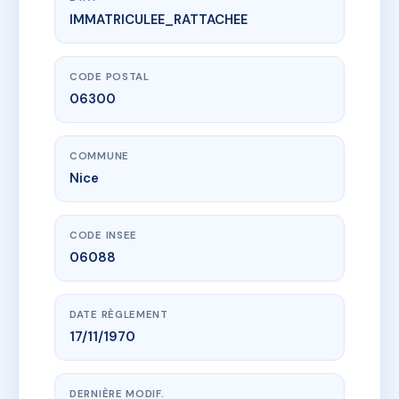
IMMATRICULEE_RATTACHEE
www.vme.plus/AF1618933
56 Virgile Barel
56 bd virgile barel
06300 Nice
CODE POSTAL
06300
COMMUNE
Nice
CODE INSEE
06088
DATE RÈGLEMENT
17/11/1970
DERNIÈRE MODIF.