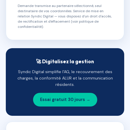
Demande transmise au partenaire sélectionné, seul
destinataire de vos coordonnées. Service de mise en
relation Syndic Digital — vous disposez d'un droit d'accès,
de rectification et d'effacement (voir politique de
confidentialité).
🚀 Digitalisez la gestion
Syndic Digital simplifie l'AG, le recouvrement des
charges, la conformité ALUR et la communication
résidents.
Essai gratuit 30 jours →