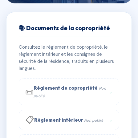
🇫🇷 RFRAF2801314
9 RUE MONTEBELLO
📚 Documents de la copropriété
📍 9 r montebello 77300 Fontainebleau
Consultez le règlement de copropriété, le
⚠ IMMATRICULEE_RATTACHEMENT_EXPIRE
règlement intérieur et les consignes de
🏠 21 lots
🏗 7 bâtiment(s)
sécurité de la résidence, traduits en plusieurs
langues.
📞 Contacter Syndic Digital
💬 WhatsApp
Règlement de copropriété
Non
📜
✉ Email
→
publié
📋
→
Règlement intérieur
Non publié