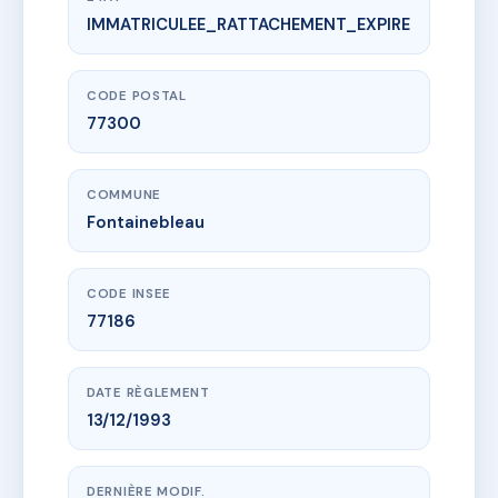
IMMATRICULEE_RATTACHEMENT_EXPIRE
www.vme.plus/AF2801314
9 RUE MONTEBELLO
9 r montebello
77300 Fontainebleau
CODE POSTAL
77300
COMMUNE
Fontainebleau
CODE INSEE
77186
DATE RÈGLEMENT
13/12/1993
DERNIÈRE MODIF.