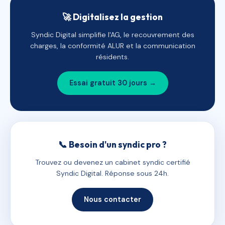
🚀 Digitalisez la gestion
Syndic Digital simplifie l'AG, le recouvrement des
charges, la conformité ALUR et la communication
résidents.
Essai gratuit 30 jours →
📞 Besoin d'un syndic pro ?
Trouvez ou devenez un cabinet syndic certifié
Syndic Digital. Réponse sous 24h.
Nous contacter