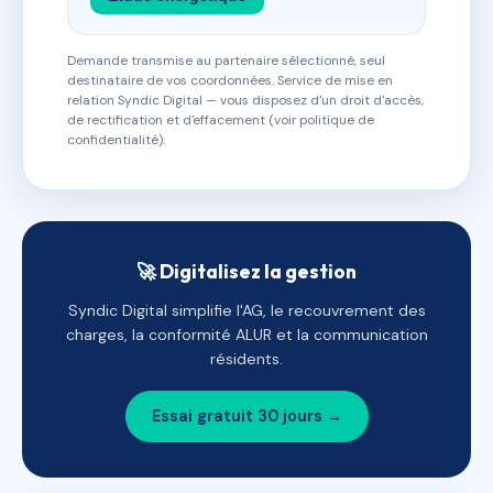
Demande transmise au partenaire sélectionné, seul
destinataire de vos coordonnées. Service de mise en
relation Syndic Digital — vous disposez d'un droit d'accès,
de rectification et d'effacement (voir politique de
confidentialité).
🚀 Digitalisez la gestion
Syndic Digital simplifie l'AG, le recouvrement des
charges, la conformité ALUR et la communication
résidents.
Essai gratuit 30 jours →