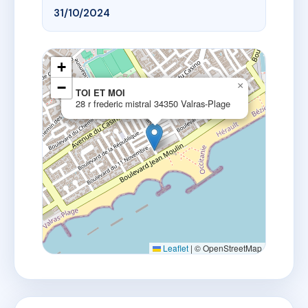
31/10/2024
+
−
×
TOI ET MOI
28 r frederic mistral 34350 Valras-Plage
Leaflet
|
© OpenStreetMap