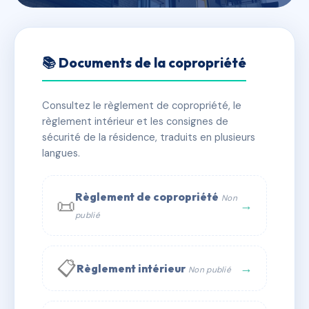
🇫🇷 RFRAF6385850
TOI ET MOI
📚 Documents de la copropriété
📍 28 r frederic mistral 34350 Valras-Plage
Consultez le règlement de copropriété, le
✓ Immatriculée
🏠 27 lots
🏗 1 bâtiment(s)
règlement intérieur et les consignes de
sécurité de la résidence, traduits en plusieurs
langues.
📞 Contacter Syndic Digital
💬 WhatsApp
✉ Email
Règlement de copropriété
Non
📜
→
publié
📋
→
Règlement intérieur
Non publié