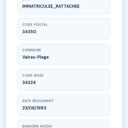
IMMATRICULEE_RATTACHEE
www.vme.plus/AF6385850
TOI ET MOI
28 r frederic mistral
34350 Valras-Plage
CODE POSTAL
34350
COMMUNE
Valras-Plage
CODE INSEE
34324
DATE RÈGLEMENT
23/06/1983
DERNIÈRE MODIF.