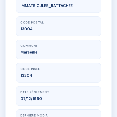
IMMATRICULEE_RATTACHEE
www.vme.plus/AG2725265
9 Avenue d'Haïti 13004 MARSEILLE
9 av d'haiti
13004 Marseille
CODE POSTAL
13004
COMMUNE
Marseille
CODE INSEE
13204
DATE RÈGLEMENT
07/12/1960
DERNIÈRE MODIF.