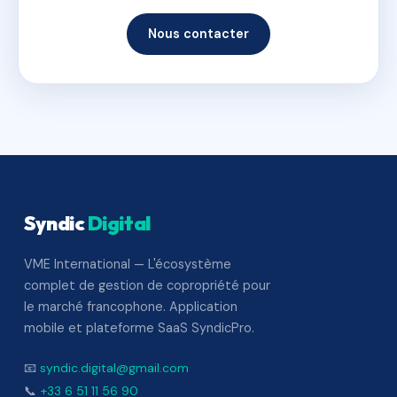
Nous contacter
Syndic
Digital
VME International — L'écosystème
complet de gestion de copropriété pour
le marché francophone. Application
mobile et plateforme SaaS SyndicPro.
📧
syndic.digital@gmail.com
📞
+33 6 51 11 56 90