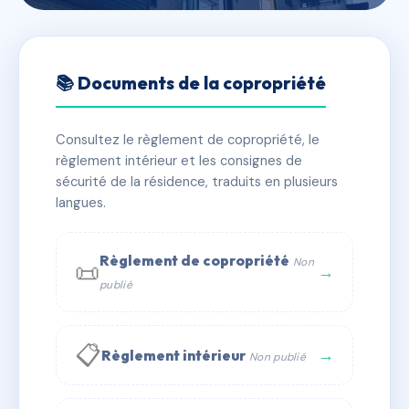
🇫🇷 RFRAG2725265
9 Avenue d'Haïti 13004
📚 Documents de la copropriété
MARSEILLE
Consultez le règlement de copropriété, le
📍 9 av d'haiti 13004 Marseille
règlement intérieur et les consignes de
✓ Immatriculée
🏠 4 lots
🏗 1 bâtiment(s)
sécurité de la résidence, traduits en plusieurs
langues.
📞 Contacter Syndic Digital
💬 WhatsApp
Règlement de copropriété
Non
📜
✉ Email
→
publié
📋
→
Règlement intérieur
Non publié