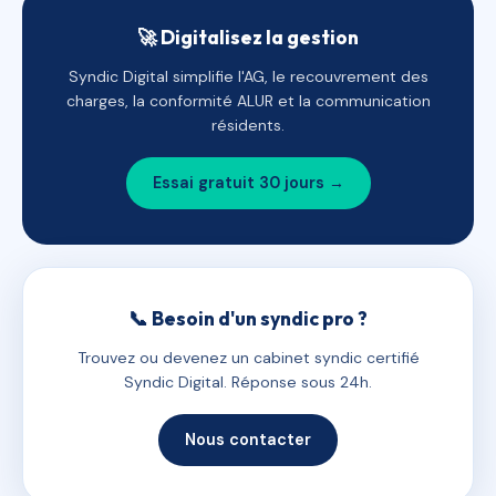
🚀 Digitalisez la gestion
Syndic Digital simplifie l'AG, le recouvrement des
charges, la conformité ALUR et la communication
résidents.
Essai gratuit 30 jours →
📞 Besoin d'un syndic pro ?
Trouvez ou devenez un cabinet syndic certifié
Syndic Digital. Réponse sous 24h.
Nous contacter