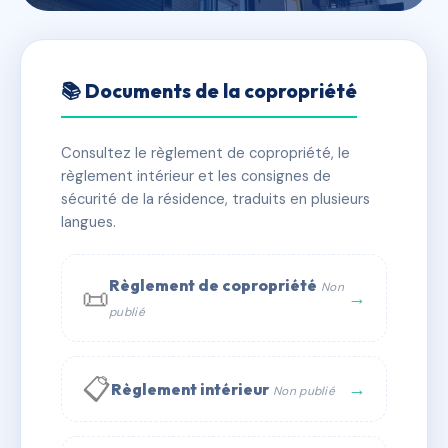
🇫🇷 RFRAH3052503
55 RUE DU CHATEAU
📚 Documents de la copropriété
📍 55 r du chateau 77300 Fontainebleau
Consultez le règlement de copropriété, le
✓ Immatriculée
🏠 15 lots
🏗 1 bâtiment(s)
règlement intérieur et les consignes de
sécurité de la résidence, traduits en plusieurs
langues.
📞 Contacter Syndic Digital
💬 WhatsApp
✉ Email
Règlement de copropriété
Non
📜
→
publié
📋
→
Règlement intérieur
Non publié