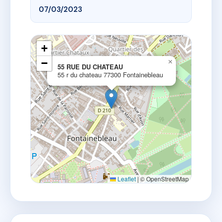
07/03/2023
+
−
×
55 RUE DU CHATEAU
55 r du chateau 77300 Fontainebleau
Leaflet
|
© OpenStreetMap