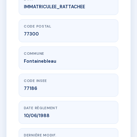
IMMATRICULEE_RATTACHEE
www.vme.plus/AH3052503
55 RUE DU CHATEAU
55 r du chateau
77300 Fontainebleau
CODE POSTAL
77300
COMMUNE
Fontainebleau
CODE INSEE
77186
DATE RÈGLEMENT
10/06/1988
DERNIÈRE MODIF.