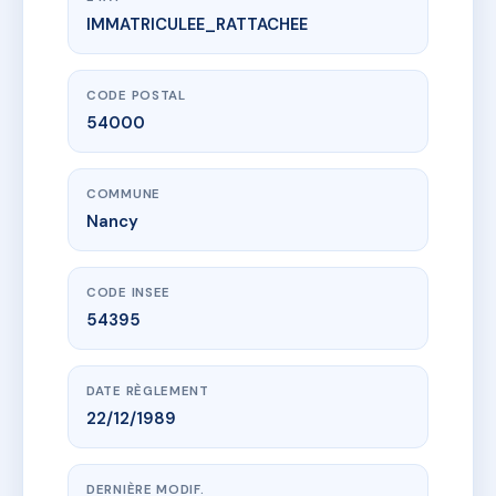
IMMATRICULEE_RATTACHEE
www.vme.plus/AI7062342
SDC 4 place Saint Epvre
4 Place Saint Epvre
54000 Nancy
CODE POSTAL
54000
COMMUNE
Nancy
CODE INSEE
54395
DATE RÈGLEMENT
22/12/1989
DERNIÈRE MODIF.