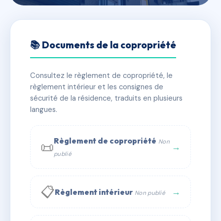
🇫🇷 RFRAI7062342
SDC 4 place Saint Epvre
📚 Documents de la copropriété
📍 4 Place Saint Epvre 54000 Nancy
Consultez le règlement de copropriété, le
✓ Immatriculée
🏠 12 lots
🏗 1 bâtiment(s)
règlement intérieur et les consignes de
sécurité de la résidence, traduits en plusieurs
langues.
📞 Contacter Syndic Digital
💬 WhatsApp
✉ Email
Règlement de copropriété
Non
📜
→
publié
📋
→
Règlement intérieur
Non publié