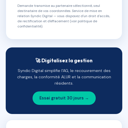
Demande transmise au partenaire sélectionné, seul
destinataire de vos coordonnées. Service de mise en
relation Syndic Digital — vous disposez d'un droit d'accès,
de rectification et d'effacement (voir politique de
confidentialité).
🚀 Digitalisez la gestion
Syndic Digital simplifie l'AG, le recouvrement des
charges, la conformité ALUR et la communication
résidents.
Essai gratuit 30 jours →