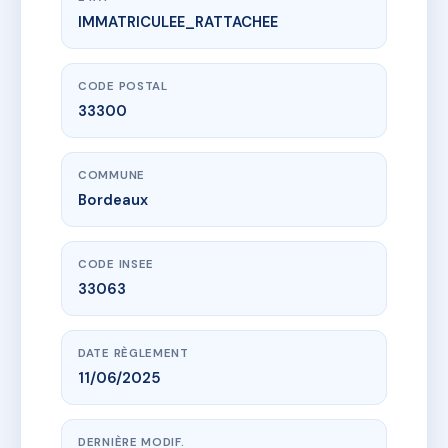
IMMATRICULEE_RATTACHEE
www.vme.plus/AJ2484764
Résidence 7 quai de Bacalan
7 Quai de Bacalan
33300 Bordeaux
CODE POSTAL
33300
COMMUNE
Bordeaux
CODE INSEE
33063
DATE RÈGLEMENT
11/06/2025
DERNIÈRE MODIF.