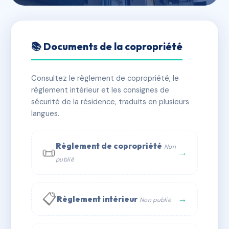
🇫🇷 RFRAJ2484764
Résidence 7 quai de Bacalan
📚 Documents de la copropriété
📍 7 Quai de Bacalan 33300 Bordeaux
Consultez le règlement de copropriété, le
✓ Immatriculée
🏠 12 lots
🏗 9 bâtiment(s)
règlement intérieur et les consignes de
sécurité de la résidence, traduits en plusieurs
langues.
📞 Contacter Syndic Digital
💬 WhatsApp
✉ Email
Règlement de copropriété
Non
📜
→
publié
📋
→
Règlement intérieur
Non publié