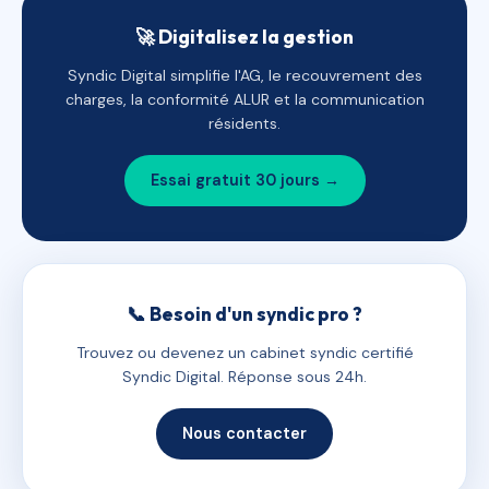
🚀 Digitalisez la gestion
Syndic Digital simplifie l'AG, le recouvrement des
charges, la conformité ALUR et la communication
résidents.
Essai gratuit 30 jours →
📞 Besoin d'un syndic pro ?
Trouvez ou devenez un cabinet syndic certifié
Syndic Digital. Réponse sous 24h.
Nous contacter