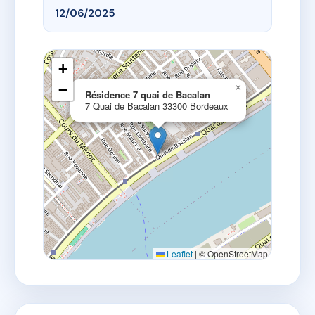
12/06/2025
+
−
×
Résidence 7 quai de Bacalan
7 Quai de Bacalan 33300 Bordeaux
Leaflet
|
© OpenStreetMap