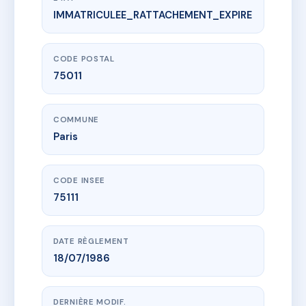
IMMATRICULEE_RATTACHEMENT_EXPIRE
www.vme.plus/AA7822844
111 RUE DE CHARONNE
111 r de charonne
75011 Paris
CODE POSTAL
75011
COMMUNE
Paris
CODE INSEE
75111
DATE RÈGLEMENT
18/07/1986
DERNIÈRE MODIF.