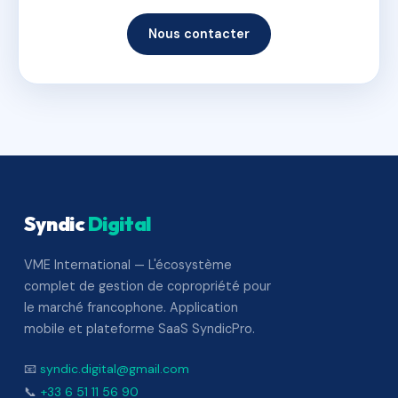
Nous contacter
Syndic
Digital
VME International — L'écosystème
complet de gestion de copropriété pour
le marché francophone. Application
mobile et plateforme SaaS SyndicPro.
📧
syndic.digital@gmail.com
📞
+33 6 51 11 56 90