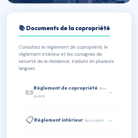
🇫🇷 RFRAA7822844
111 RUE DE CHARONNE
📚 Documents de la copropriété
📍 111 r de charonne 75011 Paris
Consultez le règlement de copropriété, le
⚠ IMMATRICULEE_RATTACHEMENT_EXPIRE
règlement intérieur et les consignes de
🏠 36 lots
🏗 1 bâtiment(s)
sécurité de la résidence, traduits en plusieurs
langues.
📞 Contacter Syndic Digital
💬 WhatsApp
Règlement de copropriété
Non
📜
✉ Email
→
publié
📋
→
Règlement intérieur
Non publié