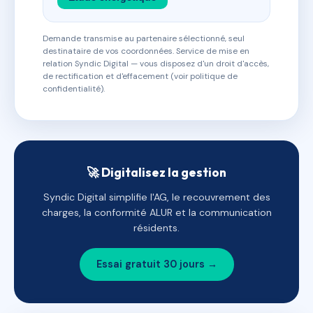
Demande transmise au partenaire sélectionné, seul
destinataire de vos coordonnées. Service de mise en
relation Syndic Digital — vous disposez d'un droit d'accès,
de rectification et d'effacement (voir politique de
confidentialité).
🚀 Digitalisez la gestion
Syndic Digital simplifie l'AG, le recouvrement des
charges, la conformité ALUR et la communication
résidents.
Essai gratuit 30 jours →