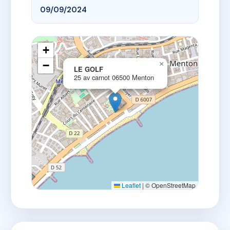
09/09/2024
+
−
×
LE GOLF
25 av carnot 06500 Menton
Leaflet
|
© OpenStreetMap