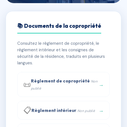
🇫🇷 RFRAB2042638
LE GOLF
📚 Documents de la copropriété
📍 25 av carnot 06500 Menton
Consultez le règlement de copropriété, le
⚠ IMMATRICULEE_RATTACHEMENT_EXPIRE
règlement intérieur et les consignes de
🏠 85 lots
🏗 1 bâtiment(s)
sécurité de la résidence, traduits en plusieurs
langues.
📞 Contacter Syndic Digital
💬 WhatsApp
Règlement de copropriété
Non
📜
✉ Email
→
publié
📋
→
Règlement intérieur
Non publié