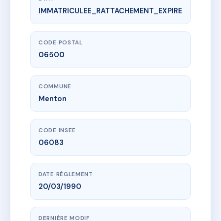
IMMATRICULEE_RATTACHEMENT_EXPIRE
www.vme.plus/AB2042638
LE GOLF
25 av carnot
06500 Menton
CODE POSTAL
06500
COMMUNE
Menton
CODE INSEE
06083
DATE RÈGLEMENT
20/03/1990
DERNIÈRE MODIF.