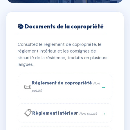
🇫🇷 RFRAB2109064
RESIDENCE 3 RUE DANTE
📚 Documents de la copropriété
📍 3 r dante 06000 Nice
Consultez le règlement de copropriété, le
✓ Immatriculée
🏠 77 lots
🏗 1 bâtiment(s)
règlement intérieur et les consignes de
sécurité de la résidence, traduits en plusieurs
langues.
📞 Contacter Syndic Digital
💬 WhatsApp
✉ Email
Règlement de copropriété
Non
📜
→
publié
📋
→
Règlement intérieur
Non publié