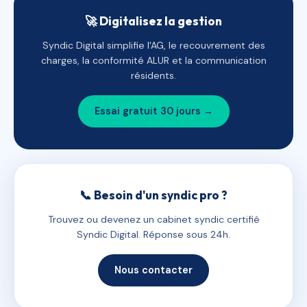
🚀 Digitalisez la gestion
Syndic Digital simplifie l'AG, le recouvrement des
charges, la conformité ALUR et la communication
résidents.
Essai gratuit 30 jours →
📞 Besoin d'un syndic pro ?
Trouvez ou devenez un cabinet syndic certifié
Syndic Digital. Réponse sous 24h.
Nous contacter