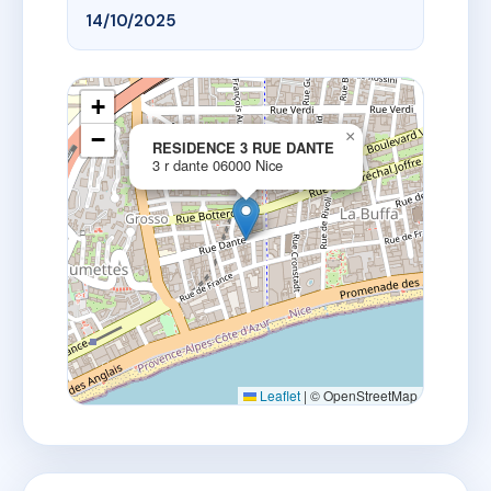
14/10/2025
+
−
×
RESIDENCE 3 RUE DANTE
3 r dante 06000 Nice
Leaflet
|
© OpenStreetMap