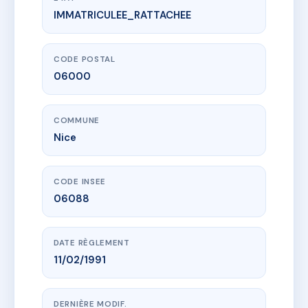
IMMATRICULEE_RATTACHEE
www.vme.plus/AB2109064
RESIDENCE 3 RUE DANTE
3 r dante
06000 Nice
CODE POSTAL
06000
COMMUNE
Nice
CODE INSEE
06088
DATE RÈGLEMENT
11/02/1991
DERNIÈRE MODIF.