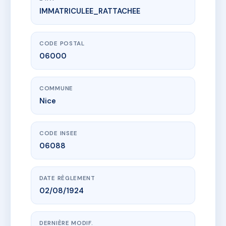
IMMATRICULEE_RATTACHEE
www.vme.plus/AD8057622
15 RUE ST PHILIPPE
15 r saint-philippe
06000 Nice
CODE POSTAL
06000
COMMUNE
Nice
CODE INSEE
06088
DATE RÈGLEMENT
02/08/1924
DERNIÈRE MODIF.