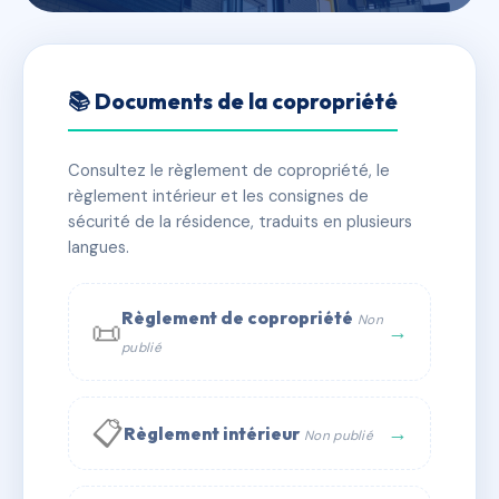
🇫🇷 RFRAD8057622
15 RUE ST PHILIPPE
📚 Documents de la copropriété
📍 15 r saint-philippe 06000 Nice
Consultez le règlement de copropriété, le
✓ Immatriculée
🏠 16 lots
🏗 1 bâtiment(s)
règlement intérieur et les consignes de
sécurité de la résidence, traduits en plusieurs
langues.
📞 Contacter Syndic Digital
💬 WhatsApp
✉ Email
Règlement de copropriété
Non
📜
→
publié
📋
→
Règlement intérieur
Non publié