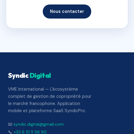
Nous contacter
Syndic
Digital
VME International — L'écosystème
complet de gestion de copropriété pour
le marché francophone. Application
mobile et plateforme SaaS SyndicPro.
📧
syndic.digital@gmail.com
📞
+33 6 51 11 56 90