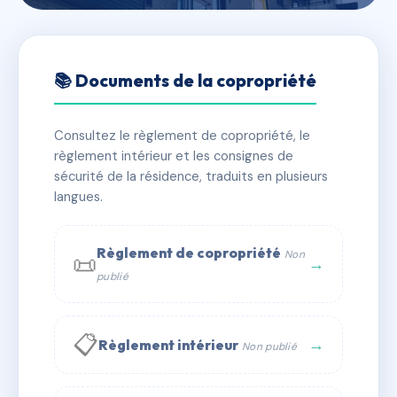
🇫🇷 RFRAD9418724
1 & 3 Rue de la Vivaraize
📚 Documents de la copropriété
📍 1 r vivaraize 42100 Saint-Étienne
Consultez le règlement de copropriété, le
✓ Immatriculée
🏠 26 lots
🏗 2 bâtiment(s)
règlement intérieur et les consignes de
sécurité de la résidence, traduits en plusieurs
langues.
📞 Contacter Syndic Digital
💬 WhatsApp
✉ Email
Règlement de copropriété
Non
📜
→
publié
📋
→
Règlement intérieur
Non publié