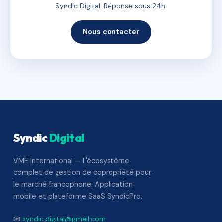
Syndic Digital. Réponse sous 24h.
Nous contacter
Syndic
Digital
VME International — L'écosystème
complet de gestion de copropriété pour
le marché francophone. Application
mobile et plateforme SaaS SyndicPro.
📧
syndic.digital@gmail.com