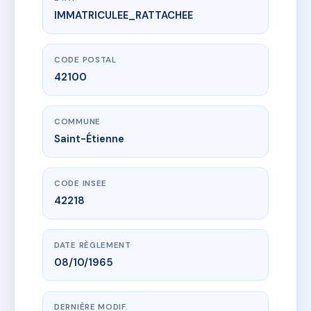
IMMATRICULEE_RATTACHEE
www.vme.plus/AD9418724
1 & 3 Rue de la Vivaraize
1 r vivaraize
42100 Saint-Étienne
CODE POSTAL
42100
COMMUNE
Saint-Étienne
CODE INSEE
42218
DATE RÈGLEMENT
08/10/1965
DERNIÈRE MODIF.