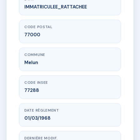
IMMATRICULEE_RATTACHEE
www.vme.plus/AE2557601
SDC 22 THIERS
22 av thiers
77000 Melun
CODE POSTAL
77000
COMMUNE
Melun
CODE INSEE
77288
DATE RÈGLEMENT
01/03/1968
DERNIÈRE MODIF.