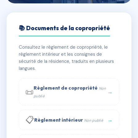
🇫🇷 RFRAE2557601
SDC 22 THIERS
📚 Documents de la copropriété
📍 22 av thiers 77000 Melun
Consultez le règlement de copropriété, le
✓ Immatriculée
🏠 39 lots
🏗 3 bâtiment(s)
règlement intérieur et les consignes de
sécurité de la résidence, traduits en plusieurs
langues.
📞 Contacter Syndic Digital
💬 WhatsApp
✉ Email
Règlement de copropriété
Non
📜
→
publié
📋
→
Règlement intérieur
Non publié