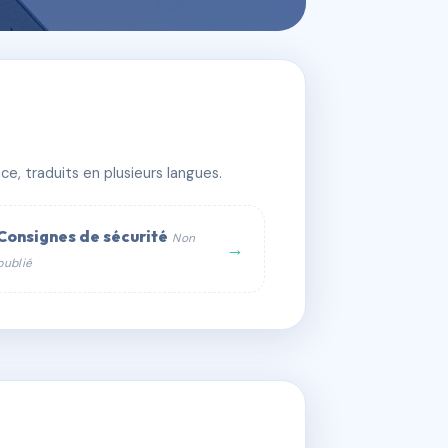
e, traduits en plusieurs langues.
Consignes de sécurité
Non
→
publié
web :
om