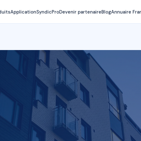
duits
Application
SyndicPro
Devenir partenaire
Blog
Annuaire Fra