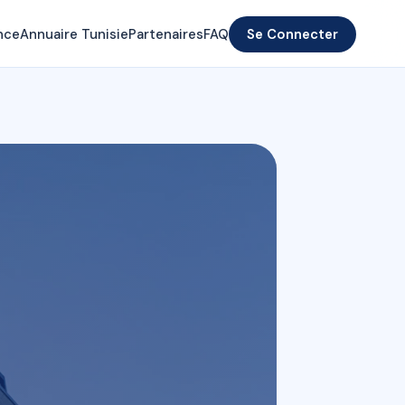
nce
Annuaire Tunisie
Partenaires
FAQ
Se Connecter