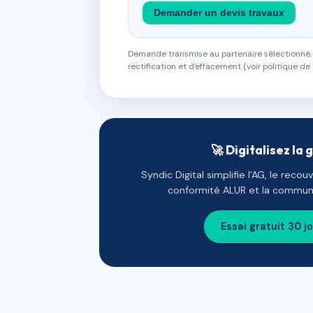
Demander un devis travaux
Demande transmise au partenaire sélectionné, s
rectification et d'effacement (voir politique de 
🚀 Digitalisez la 
Syndic Digital simplifie l'AG, le reco
conformité ALUR et la communi
Essai gratuit 30 j