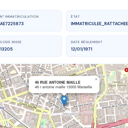
N° IMMATRICULATION
ÉTAT
AE7225873
IMMATRICULEE_RATTACHEE
CODE INSEE
DATE RÈGLEMENT
13205
12/01/1971
×
vme.plus/AE7225873
46 RUE ANTOINE MAILLE
46 r antoine maille 13005 Marseille
RUE ANTOINE MAILLE
oine maille
13005 Marseille