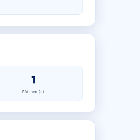
1
Bâtiment(s)