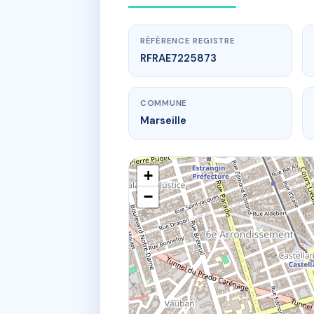
RÉFÉRENCE REGISTRE
RFRAE7225873
COMMUNE
Marseille
+
−
www.
46 
46 r ant