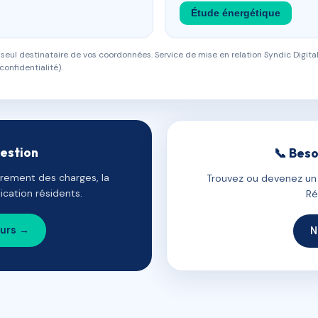
Étude énergétique
eul destinataire de vos coordonnées. Service de mise en relation Syndic Digital
confidentialité).
gestion
📞 Beso
uvrement des charges, la
Trouvez ou devenez un c
cation résidents.
Ré
ours →
N