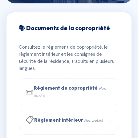
🇫🇷 RFRAC6802235
LE BEAULIEU
📚 Documents de la copropriété
📍 4-6 av de la sardagne 74300 CLUSES
Consultez le règlement de copropriété, le
✓ Immatriculée
🏠 118 lots
🏗 1 bâtiment(s)
règlement intérieur et les consignes de
sécurité de la résidence, traduits en plusieurs
langues.
📞 Contacter Syndic Digital
💬 WhatsApp
✉ Email
Règlement de copropriété
Non
📜
→
publié
📋
→
Règlement intérieur
Non publié