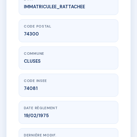
IMMATRICULEE_RATTACHEE
www.vme.plus/AC6802235
LE BEAULIEU
4-6 av de la sardagne
74300 CLUSES
CODE POSTAL
74300
COMMUNE
CLUSES
CODE INSEE
74081
DATE RÈGLEMENT
19/02/1975
DERNIÈRE MODIF.