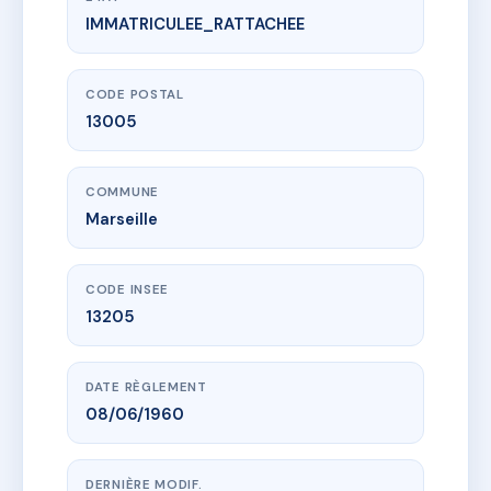
IMMATRICULEE_RATTACHEE
www.vme.plus/AJ3244837
82 RUE DES VERTUS
82 Rue des vertus
13005 Marseille
CODE POSTAL
13005
COMMUNE
Marseille
CODE INSEE
13205
DATE RÈGLEMENT
08/06/1960
DERNIÈRE MODIF.