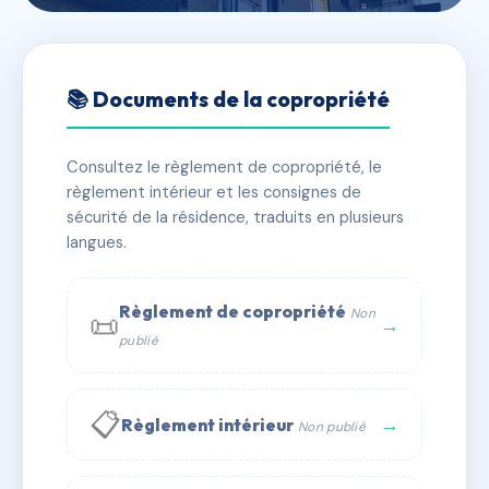
🇫🇷 RFRAJ3244837
82 RUE DES VERTUS
📚 Documents de la copropriété
📍 82 Rue des vertus 13005 Marseille
Consultez le règlement de copropriété, le
✓ Immatriculée
⚠ Admin. provisoire
🏠 4 lots
règlement intérieur et les consignes de
🏗 1 bâtiment(s)
sécurité de la résidence, traduits en plusieurs
langues.
📞 Contacter Syndic Digital
💬 WhatsApp
Règlement de copropriété
Non
📜
✉ Email
→
publié
📋
→
Règlement intérieur
Non publié