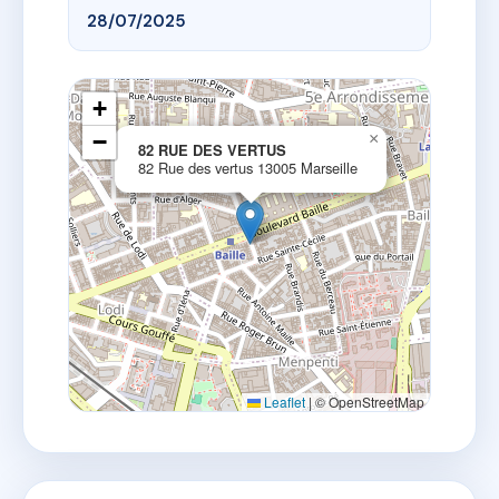
28/07/2025
+
−
×
82 RUE DES VERTUS
82 Rue des vertus 13005 Marseille
Leaflet
|
© OpenStreetMap